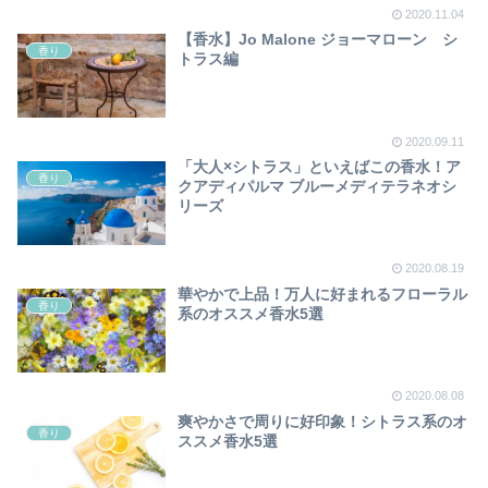
2020.11.04
【香水】Jo Malone ジョーマローン シ
香り
トラス編
2020.09.11
「大人×シトラス」といえばこの香水！ア
香り
クアディパルマ ブルーメディテラネオシ
リーズ
2020.08.19
華やかで上品！万人に好まれるフローラル
香り
系のオススメ香水5選
2020.08.08
爽やかさで周りに好印象！シトラス系のオ
香り
ススメ香水5選