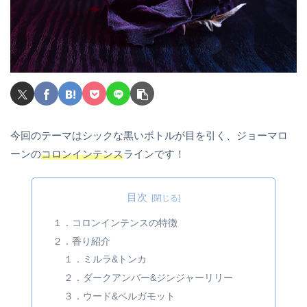
今回のテーマはシックな黒いボトルが目を引く、ジョーマロ
ーンの
コロンインテンス
ラインです！
目次
１．コロンインテンスの特徴
２．香り紹介
１．ミルラ&トンカ
２．ダークアンバー&ジンジャーリリー
３．ウード&ベルガモット