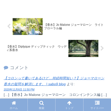
【香水】Jo Malone ジョーマローン ライト
フローラル編
【香水】Diptyque ディップティック ウッデ
ィ系香水
コメント
【コロンって書いてあるけど…持続時間短い？】ジョーマローン
香水の疑問を解消します。 | sabo9 blog
より:
2020年11月6日 11:50 PM
[…] 【香水】Jo Malone ジョーマローン コロンインテンス編 […]
返信
ホーム
検索
トップ
サイドバー