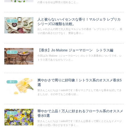
の香りを出せば即売り切れること...
人と被らないハイセンスな香り！マルジェラ レプリカ
香り
シリーズ12種類を比較。
おしゃれさんの間で大人気なマルジェラの香水「レプリカシリーズ」。香
りの質の高さだけでなく、豊富な香り...
【香水】Jo Malone ジョーマローン シトラス編
香り
今回はJo Malone（ジョーマローン）のシトラス系香水についてです。シ
トラス系でありながらツンと...
爽やかさで周りに好印象！シトラス系のオススメ香水5
香り
選
皆さんこんにちは！sabo9です！香りマニアとして色々な香水を試してき
ましたが、その中でもこの香り好...
華やかで上品！万人に好まれるフローラル系のオススメ
香り
香水5選
皆さんこんにちは！sabo9です！皆さんは香水って聞くとどんなイメージ
の香りが思い浮かびますか？多く...