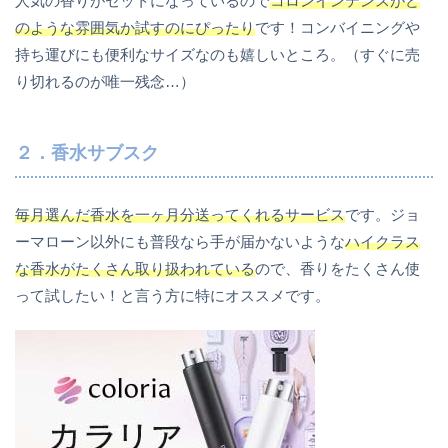
人気の香りがセットになっているので
コロンインテンスがど
のような雰囲気か試すのにぴったり
です！コンバイニングや
持ち運びにも便利なサイズなのも嬉しいところ。（すぐに売
り切れるのが唯一残念…）
２．香水サブスク
毎月選んだ香水を一ヶ月分送ってくれるサービス
です。ジョ
ーマローン以外にも普段なら手が届かないような
ハイクラス
な香水がたくさん取り扱われている
ので、香りをたくさん使
って試したい！と言う方に特にオススメです。