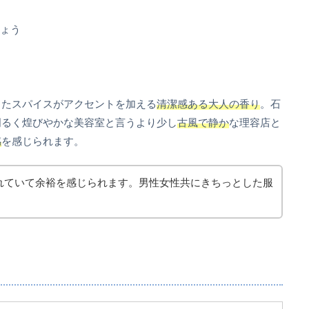
しょう
したスパイスがアクセントを加える
清潔感ある大人の香り
。石
明るく煌びやかな美容室と言うより少し
古風で静か
な理容店と
感
を感じられます。
れていて余裕を感じられます。男性女性共にきちっとした服