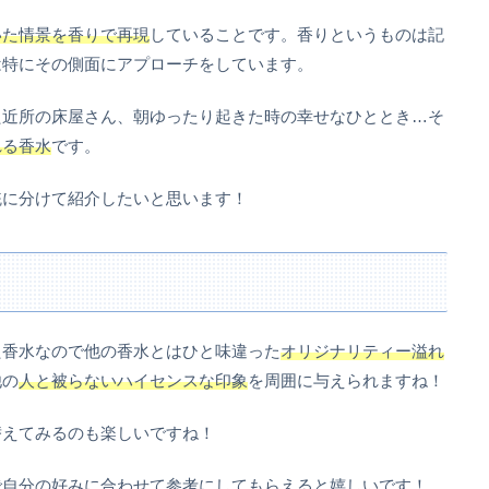
いた情景を香りで再現
していることです。香りというものは記
は特にその側面にアプローチをしています。
た近所の床屋さん、朝ゆったり起きた時の幸せなひととき…そ
れる香水
です。
統に分けて紹介したいと思います！
た香水なので他の香水とはひと味違った
オリジナリティー溢れ
他の
人と被らないハイセンスな印象
を周囲に与えられますね！
替えてみるのも楽しいですね！
で自分の好みに合わせて参考にしてもらえると嬉しいです！