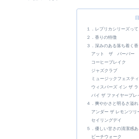
１．レプリカシリーズって
２．香りの特徴
３．深みのある落ち着く香
アット ザ バーバー
コーヒーブレイク
ジャズクラブ
ミュージックフェスティ
ウィスパーズ イン ザ 
バイ ザ ファイヤープレ
４．爽やかさと明るさ溢れ
アンダー ザ レモンツリ
セイリングデイ
５．優しい甘さの清潔感あ
ビーチウォーク