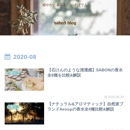
穏やかに暮らしたいさぼてん
sabo9 blog
2020-08
【石けんのような清潔感】SABONの香水
香り
全8種を比較&解説
2020.08.30
【ナチュラル&アロマティック】自然派ブ
香り
ランドAesopの香水全4種比較&解説