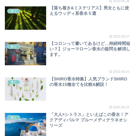
2020.08.28
【落ち着き&ミステリアス】男女ともに使
香り
えるウッディ系香水５選
2020.08.27
【コロンって書いてあるけど…持続時間短
香り
い？】ジョーマローン香水の疑問を解消し
ます。
2020.08.25
【SHIRO香水特集】人気ブランドSHIRO
香り
の香水15種全てを比較&解説！
2020.08.24
「大人×シトラス」といえばこの香水！ア
香り
クアディパルマ ブルーメディテラネオシ
リーズ