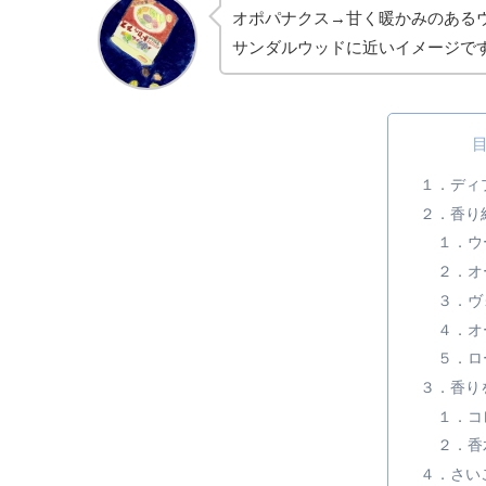
オポパナクス→甘く暖かみのある
サンダルウッドに近いイメージで
１．ディ
２．香り
１．ウ
２．オ
３．ヴ
４．オ
５．ロ
３．香り
１．コ
２．香
４．さい