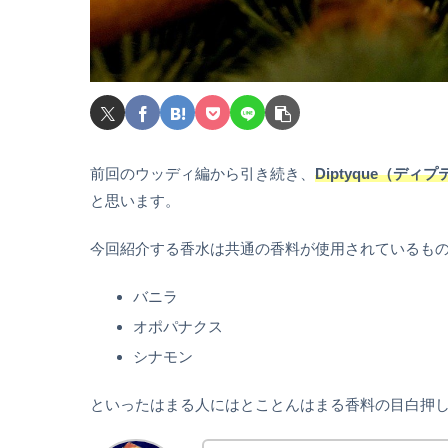
前回のウッディ編から引き続き、
Diptyque（ディ
と思います。
今回紹介する香水は共通の香料が使用されているも
バニラ
オポパナクス
シナモン
といったはまる人にはとことんはまる香料の目白押