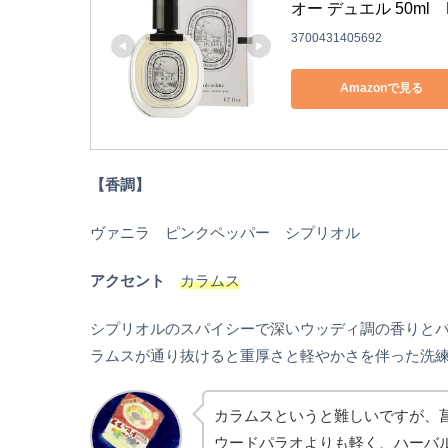
オー デュエル 50ml　
3700431405692
Amazonで見る
【香調】
ヴァニラ ピンクペッパー シプリオル
アクセント
カラムス
シプリオルのスパイシーで深いウッディ調の香りと
ラムスが通り抜けると重厚さと軽やかさを伴った洗
カラムスというと難しいですが、
ウードパラオよりも軽く、ハーバ