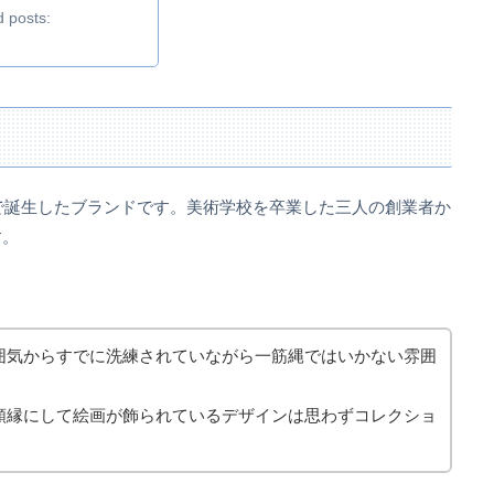
d posts:
リで誕生したブランドです。美術学校を卒業した三人の創業者か
す。
囲気からすでに洗練されていながら一筋縄ではいかない雰囲
額縁にして絵画が飾られているデザインは思わずコレクショ
。