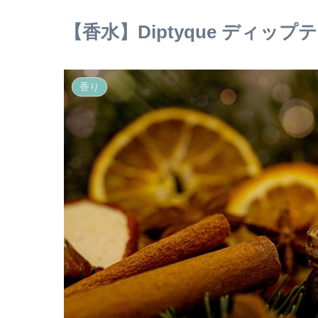
【香水】Diptyque ディ
香り