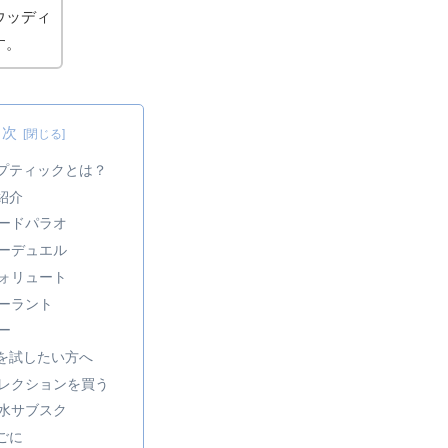
ウッディ
す。
目次
プティックとは？
紹介
ードパラオ
ーデュエル
ォリュート
ーラント
ー
を試したい方へ
レクションを買う
水サブスク
ごに