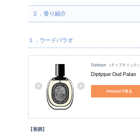
２．香り紹介
１．ウードパラオ
Diptyque （ディプティック
Diptyque Oud P
Amazonで見る
【香調】