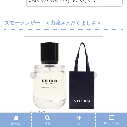
いないので男女問わず使いやすいです！
スモークレザー ＜力強さとたくましさ＞
shiro(シロ)
SHIRO PERFUME スモーク レ
ホーム
検索
トップ
サイドバー