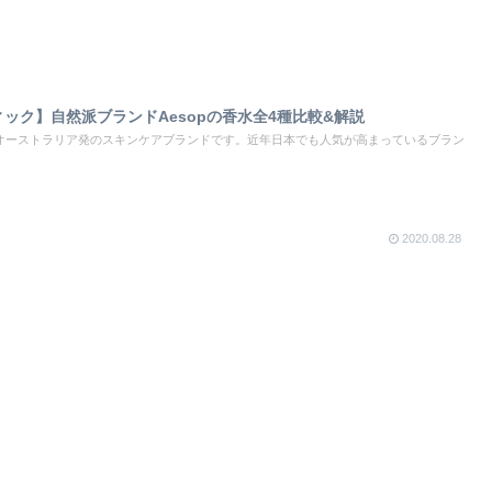
ック】自然派ブランドAesopの香水全4種比較&解説
7年、オーストラリア発のスキンケアブランドです。近年日本でも人気が高まっているブラン
2020.08.28