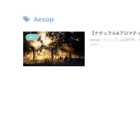
Aesop
【ナチュラル&アロマティ
香り
Aesop（イソップ）は198
ドの一...