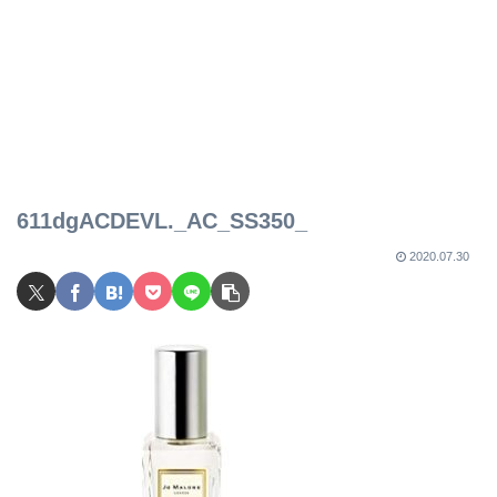
611dgACDEVL._AC_SS350_
2020.07.30