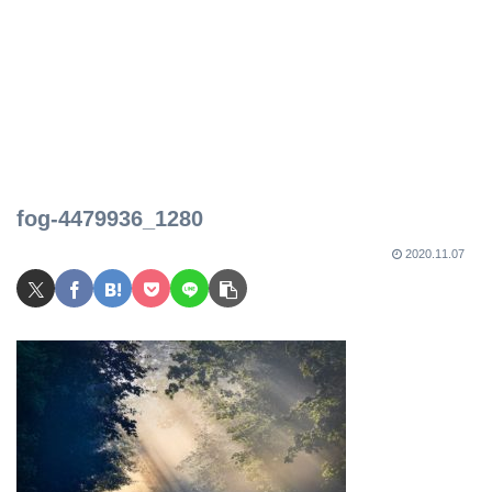
fog-4479936_1280
2020.11.07